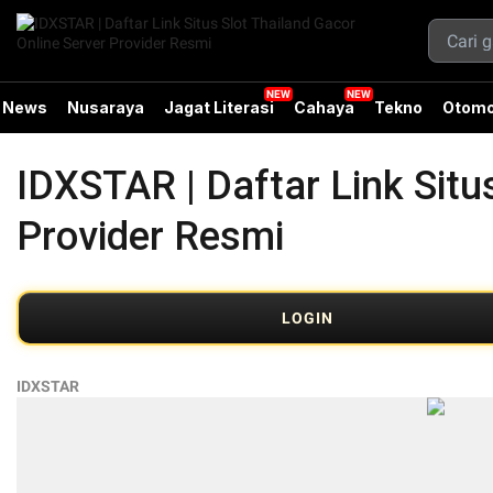
News
Nusaraya
Jagat Literasi
Cahaya
Tekno
Otomo
IDXSTAR | Daftar Link Situ
Provider Resmi
LOGIN
IDXSTAR