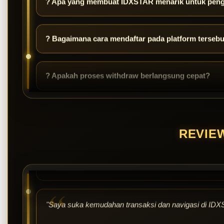
? Apa yang membuat IDXSTAR menarik untuk peng
"Proses deposit dan withdraw di IDXSTAR terasa cepa
? Bagaimana cara mendaftar pada platform terseb
? Apakah proses withdraw berlangsung cepat?
"Tampilan IDXSTAR modern dengan sistem yang stabi
? Apakah IDXSTAR memiliki sistem keamanan yang
REVIE
"Akses ke berbagai permainan berjalan lancar, diduku
? Apa keunggulan bermain melalui IDXSTAR?