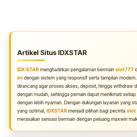
Artikel Situs IDXSTAR
IDX STAR
menghadirkan pengalaman bermain
slot777
d
ini
dengan sistem yang responsif serta tampilan modern. 
dirancang agar proses akses, deposit, hingga withdraw d
dengan mudah, sehingga pemain dapat menikmati setiap 
dengan lebih nyaman. Dengan dukungan layanan yang sta
yang optimal,
IDXSTAR
menjadi pilihan bagi pecinta
slot
merasakan sensasi bermain dengan peluang maxwin mak