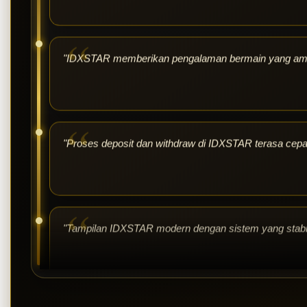
"Saya suka kemudahan transaksi dan navigasi di ID
"IDXSTAR memberikan pengalaman bermain yang aman
"Proses deposit dan withdraw di IDXSTAR terasa cepa
"Tampilan IDXSTAR modern dengan sistem yang stabi