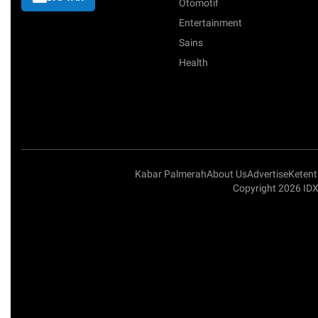
Otomotif
Entertainment
Sains
Health
Kabar Palmerah
About Us
Advertise
Keten
Copyright 2026 IDX