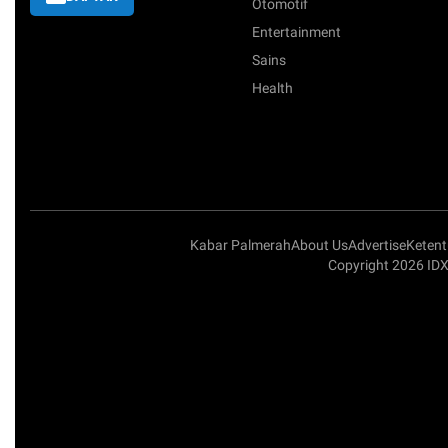
Otomotif
Entertainment
Sains
Health
Kabar Palmerah
About Us
Advertise
Keten
Copyright 2026 IDX