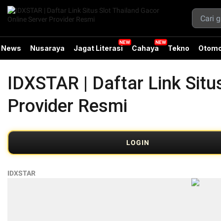
News
Nusaraya
Jagat Literasi
Cahaya
Tekno
Otomo
IDXSTAR | Daftar Link Situ
Provider Resmi
LOGIN
IDXSTAR