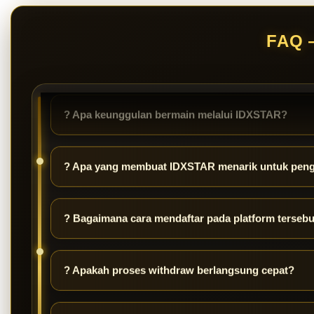
? Berapa lama proses deposit dan withdraw di ID
FAQ 
? Apakah IDXSTAR memiliki sistem keamanan yang
? Apa keunggulan bermain melalui IDXSTAR?
"Proses deposit dan withdraw di IDXSTAR terasa cepa
? Apa yang membuat IDXSTAR menarik untuk peng
? Bagaimana cara mendaftar pada platform terseb
"Tampilan IDXSTAR modern dengan sistem yang stabi
? Apakah proses withdraw berlangsung cepat?