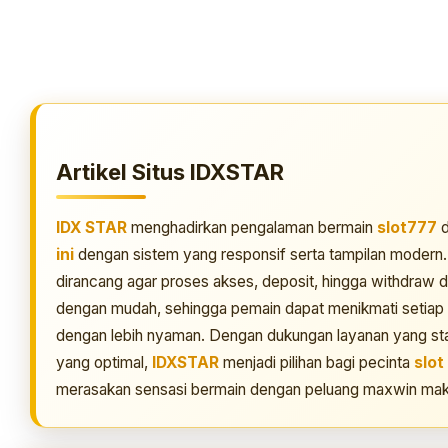
Artikel Situs IDXSTAR
IDX STAR
menghadirkan pengalaman bermain
slot777
d
ini
dengan sistem yang responsif serta tampilan modern. 
dirancang agar proses akses, deposit, hingga withdraw d
dengan mudah, sehingga pemain dapat menikmati setiap 
dengan lebih nyaman. Dengan dukungan layanan yang sta
? Apa yang membuat IDXSTAR menarik untuk peng
yang optimal,
IDXSTAR
menjadi pilihan bagi pecinta
slot
merasakan sensasi bermain dengan peluang maxwin mak
? Bagaimana langkah membuat akun di IDXSTAR?