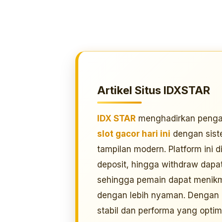
Artikel Situs IDXSTAR
IDX STAR
menghadirkan peng
slot gacor hari ini
dengan sist
tampilan modern. Platform ini 
deposit, hingga withdraw dapa
sehingga pemain dapat menikma
dengan lebih nyaman. Dengan
stabil dan performa yang optim