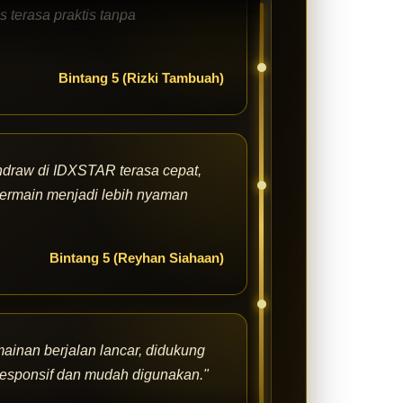
ransaksi dan navigasi di
terasa praktis tanpa
Bintang 5 (Rizki Tambuah)
hdraw di IDXSTAR terasa cepat,
ermain menjadi lebih nyaman
Bintang 5 (Reyhan Siahaan)
ainan berjalan lancar, didukung
responsif dan mudah digunakan."