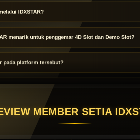
melalui IDXSTAR?
AR menarik untuk penggemar 4D Slot dan Demo Slot?
 pada platform tersebut?
di IDXSTAR terasa cepat,
"Tampilan IDXSTAR mode
 menjadi lebih nyaman
membuat saya semakin b
berlangsung cepat?
Demo Slot."
EVIEW MEMBER SETIA IDX
Bintang 5 (Reyhan Siahaan)
 sistem keamanan yang baik?