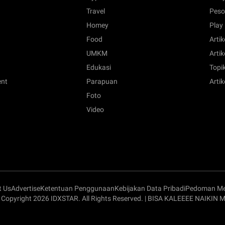
Travel
Peso
Homey
Play
Food
Artik
UMKM
Artik
Edukasi
Topik
ent
Parapuan
Artik
Foto
Video
t Us
Advertise
Ketentuan Penggunaan
Kebijakan Data Pribadi
Pedoman Med
Copyright 2026 IDXSTAR. All Rights Reserved. | BISA KALEEEE NAIKIN