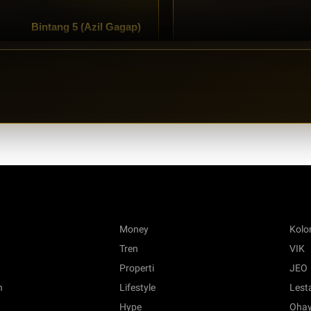
Bintang 5 (Azil Gagap)
si dan navigasi di
"IDXSTAR memberikan 
 praktis tanpa
dan nyaman dengan sist
memuaskan."
Bintang 5 (Rizki Tambuah)
Money
Kol
Tren
VIK
Properti
JEO
n
Lifestyle
Lest
Hype
Ohay