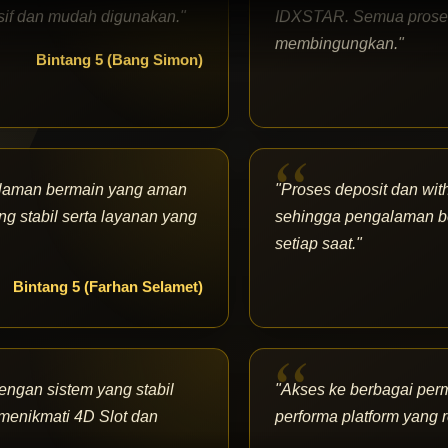
berjalan lancar, didukung
"Saya suka kemudahan t
melalui IDXSTAR?
sif dan mudah digunakan."
IDXSTAR. Semua proses 
membingungkan."
Bintang 5 (Bang Simon)
laman bermain yang aman
"Proses deposit dan wit
g stabil serta layanan yang
sehingga pengalaman b
setiap saat."
Bintang 5 (Farhan Selamet)
ngan sistem yang stabil
"Akses ke berbagai perm
menikmati 4D Slot dan
performa platform yang 