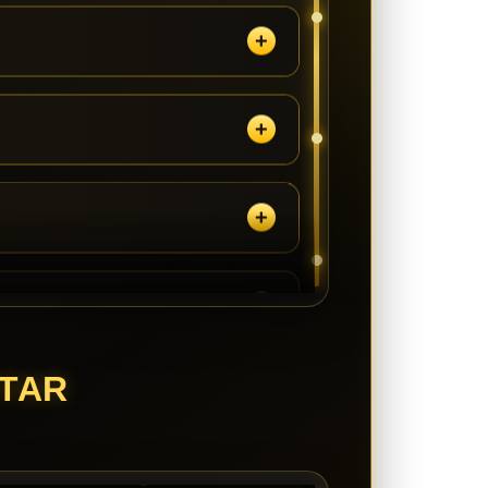
rn dengan sistem yang stabil
etah menikmati 4D Slot dan
STAR
Bintang 5 (Azil Gagap)