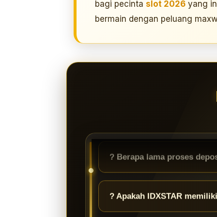
bagi pecinta
slot 2026
yang in
bermain dengan peluang maxw
? Apa yang membuat IDXST
? Bagaimana langkah memb
? Berapa lama proses depo
? Apakah IDXSTAR memiliki