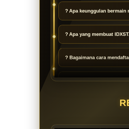
? Apa keunggulan bermain 
? Apa yang membuat IDXST
? Bagaimana cara mendaftar
"Proses deposit dan withdraw 
sehingga pengalaman bermain
? Apakah proses withdraw 
setiap saat."
R
? Apakah IDXSTAR memiliki