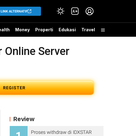
LINK ALTERNATIF
alth
Money
Properti
Edukasi
Travel
r Online Server
REGISTER
Review
Proses withdraw di IDXSTAR