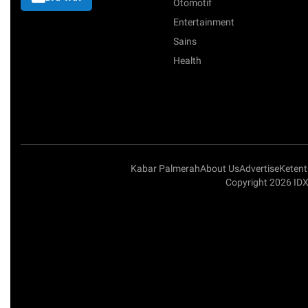
Otomotif
Entertainment
Sains
Health
Kabar Palmerah
About Us
Advertise
Keten
Copyright 2026 IDX