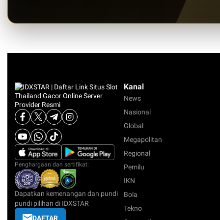
Kanal
News
Nasional
Global
Megapolitan
Regional
Penghargaan dan sertifikat:
Pemilu
IKN
Dapatkan kemenangan dan pundi
Bola
pundi pilihan di IDXSTAR
Tekno
DAFTAR