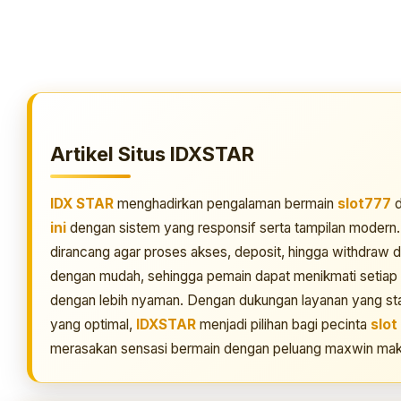
Artikel Situs IDXSTAR
IDX STAR
menghadirkan pengalaman bermain
slot777
d
ini
dengan sistem yang responsif serta tampilan modern. 
dirancang agar proses akses, deposit, hingga withdraw d
dengan mudah, sehingga pemain dapat menikmati setiap 
dengan lebih nyaman. Dengan dukungan layanan yang sta
yang optimal,
IDXSTAR
menjadi pilihan bagi pecinta
slot
merasakan sensasi bermain dengan peluang maxwin mak