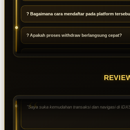
? Apa yang membuat IDXSTAR menarik untuk peng
"Proses deposit dan withdraw di IDXSTAR terasa cepa
? Bagaimana cara mendaftar pada platform terseb
? Apakah proses withdraw berlangsung cepat?
"Tampilan IDXSTAR modern dengan sistem yang stabi
? Apakah IDXSTAR memiliki sistem keamanan yang
REVIE
"Akses ke berbagai permainan berjalan lancar, diduku
? Apa keunggulan bermain melalui IDXSTAR?
"Saya suka kemudahan transaksi dan navigasi di ID